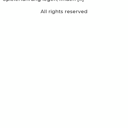
All rights reserved