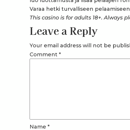
luo luottamusta ja lisää pelaajien roh
Varaa hetki turvalliseen pelaamiseen 
This casino is for adults 18+. Always 
Leave a Reply
Your email address will not be publi
Comment
*
Name
*