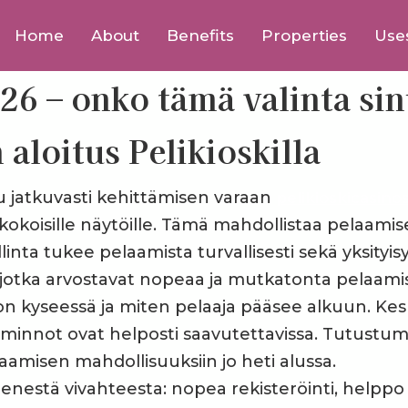
Home
About
Benefits
Properties
Use
26 – onko tämä valinta sin
 aloitus Pelikioskilla
u jatkuvasti kehittämisen varaan
pelikioskicasinos
ikokoisille näytöille. Tämä mahdollistaa pelaamis
hallinta tukee pelaamista turvallisesti sekä yksityi
e, jotka arvostavat nopeaa ja mutkatonta pelaam
on kyseessä ja miten pelaaja pääsee alkuun. Kes
minnot ovat helposti saavutettavissa. Tutustum
aamisen mahdollisuuksiin jo heti alussa.
stä vivahteesta: nopea rekisteröinti, helppo t