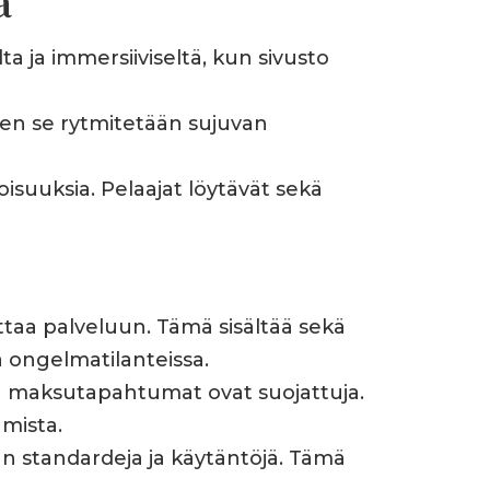
a
 ja immersiiviseltä, kun sivusto
ten se rytmitetään sujuvan
isuuksia. Pelaajat löytävät sekä
ottaa palveluun. Tämä sisältää sekä
a ongelmatilanteissa.
että maksutapahtumat ovat suojattuja.
amista.
lan standardeja ja käytäntöjä. Tämä