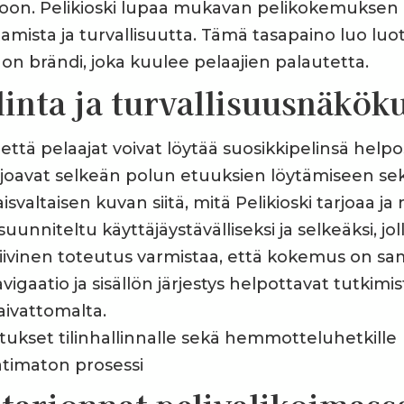
oon. Pelikioski lupaa mukavan pelikokemuksen 
amista ja turvallisuutta. Tämä tasapaino luo lu
sä on brändi, joka kuulee pelaajien palautetta.
linta ja turvallisuusnäkök
 että pelaajat voivat löytää suosikkipelinsä help
rjoavat selkeän polun etuuksien löytämiseen se
valtaisen kuvan siitä, mitä Pelikioski tarjoaa j
 suunniteltu käyttäjäystävälliseksi ja selkeäksi, j
iivinen toteutus varmistaa, että kokemus on sam
vigaatio ja sisällön järjestys helpottavat tutkimi
aivattomalta.
ukset tilinhallinnalle sekä hemmotteluhetkille
aatimaton prosessi