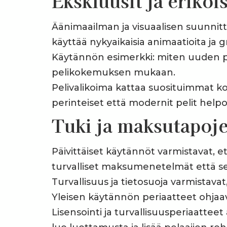
Ekskluusit ja erikoi
Äänimaailman ja visuaalisen suunnitt
käyttää nykyaikaisia animaatioita ja gr
Käytännön esimerkki: miten uuden pe
pelikokemuksen mukaan.
Pelivalikoima kattaa suosituimmat ko
perinteiset että modernit pelit helposti
Tuki ja maksutapoj
Päivittäiset käytännöt varmistavat, e
turvalliset maksumenetelmät että sel
Turvallisuus ja tietosuoja varmistava
Yleisen käytännön periaatteet ohjaava
Lisensointi ja turvallisuusperiaatteet