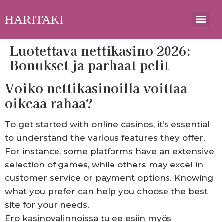
HARITAKI
Luotettava nettikasino 2026:
Bonukset ja parhaat pelit
Voiko nettikasinoilla voittaa
oikeaa rahaa?
To get started with online casinos, it’s essential
to understand the various features they offer.
For instance, some platforms have an extensive
selection of games, while others may excel in
customer service or payment options. Knowing
what you prefer can help you choose the best
site for your needs.
Ero kasinovalinnoissa tulee esiin myös