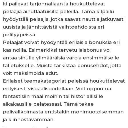
kilpailevat tarjonnallaan ja houkuttelevat
pelaajia ainutlaatuisilla peleillä. Tämä kilpailu
hyödyttää pelaajia, jotka saavat nauttia jatkuvasti
uusista ja jännittävistä vaihtoehdoista eri
pelityypeissä.
Pelaajat voivat hyödyntää erilaisia bonuksia eri
kasinoilla. Esimerkiksi tervetuliaisbonus voi
antaa sinulle ylimääräisiä varoja ensimmäiselle
talletukselle. Muista tarkistaa bonusehdot, jotta
voit maksimoida edut.
Erilaiset teemakategoriat peleissä houkuttelevat
erityisesti visuaalisuudellaan. Voit uppoutua
fantastisiin maailmoihin tai historiallisille
aikakausille pelatessasi. Tämä tekee
pelivalikoimasta entistäkin monimuotoisemman
ja kiinnostavamman.