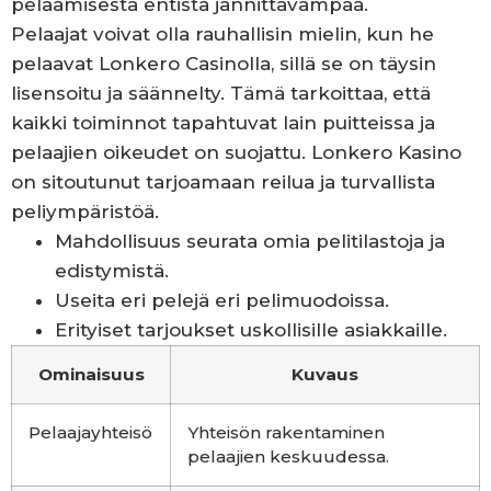
pelaamisesta entistä jännittävämpää.
Pelaajat voivat olla rauhallisin mielin, kun he
pelaavat Lonkero Casinolla, sillä se on täysin
lisensoitu ja säännelty. Tämä tarkoittaa, että
kaikki toiminnot tapahtuvat lain puitteissa ja
pelaajien oikeudet on suojattu. Lonkero Kasino
on sitoutunut tarjoamaan reilua ja turvallista
peliympäristöä.
Mahdollisuus seurata omia pelitilastoja ja
edistymistä.
Useita eri pelejä eri pelimuodoissa.
Erityiset tarjoukset uskollisille asiakkaille.
Ominaisuus
Kuvaus
Pelaajayhteisö
Yhteisön rakentaminen
pelaajien keskuudessa.